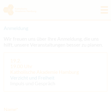
Programm
Anmeldung
Akademie
Wir freuen uns über Ihre Anmeldung, die uns
hilft, unsere Veranstaltungen besser zu planen.
Aktuelles & Rückblicke
Freunde & Förderer
19.2.
19.00 Uhr
Tagungshaus
Katholische Akademie Hamburg
Verzicht und Freiheit
Kontakt
Impuls und Gespräch
Name*