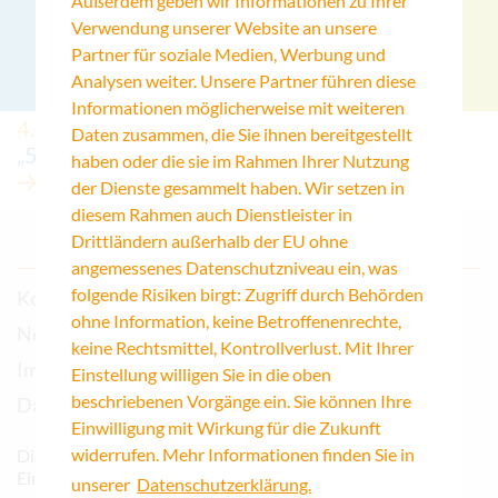
Außerdem geben wir Informationen zu Ihrer
Verwendung unserer Website an unsere
Partner für soziale Medien, Werbung und
Analysen weiter. Unsere Partner führen diese
Informationen möglicherweise mit weiteren
4.4.2025
Daten zusammen, die Sie ihnen bereitgestellt
„50 Köpfe 3.0“
haben oder die sie im Rahmen Ihrer Nutzung
der Dienste gesammelt haben. Wir setzen in
diesem Rahmen auch Dienstleister in
Drittländern außerhalb der EU ohne
angemessenes Datenschutzniveau ein, was
folgende Risiken birgt: Zugriff durch Behörden
Kontakt
ohne Information, keine Betroffenenrechte,
Newsletter
keine Rechtsmittel, Kontrollverlust. Mit Ihrer
Impressum
Einstellung willigen Sie in die oben
beschriebenen Vorgänge ein. Sie können Ihre
Datenschutz
Einwilligung mit Wirkung für die Zukunft
widerrufen. Mehr Informationen finden Sie in
Die Katholische Akademie Hamburg ist eine
Einrichtung des Erzbistums Hamburg
unserer
Datenschutzerklärung.