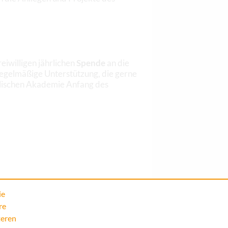
iwilligen jährlichen
Spende
an die
regelmäßige Unterstützung, die gerne
holischen Akademie Anfang des
ie
re
teren