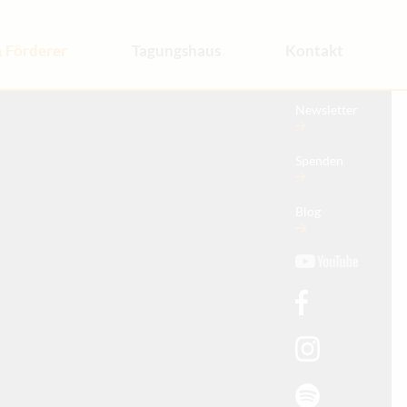
 Förderer
Tagungshaus
Kontakt
is
Tagungsräume
Newsletter
t
Anfrage
Anreise
Spenden
Blog