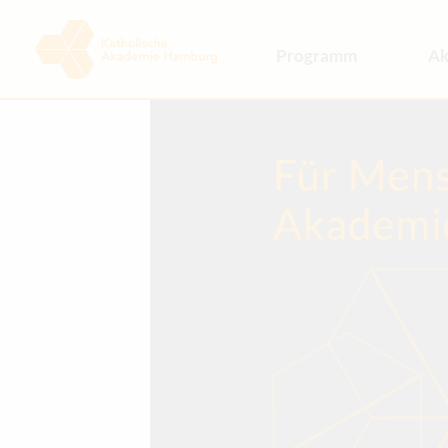
Programm
Ak
Kalender
Pro
Themenbereiche
Te
Hintergrundforen
Ko
Projekte & Aktivitäten
Ges