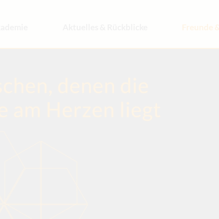
ademie
Aktuelles & Rückblicke
Freunde &
fil
News & Infos
Freundeskre
am
Rückblicke
Engagemen
operationen & Referenten
Archiv
Spenden
chichte & Architektur