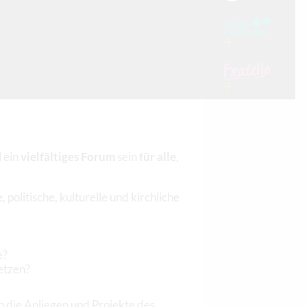
 ein
vielfältiges Forum
sein
für alle
,
olitische, kulturelle und kirchliche
e?
netzen?
die Anliegen und Projekte des