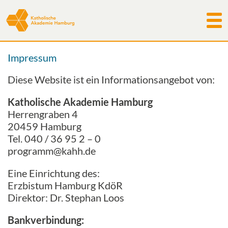
Programm
Impressum
Akademie
Diese Website ist ein Informationsangebot von:
Aktuelles & Rückblicke
Katholische Akademie Hamburg
Herrengraben 4
Freunde & Förderer
20459 Hamburg
Tel. 040 / 36 95 2 – 0
Tagungshaus
programm@kahh.de
Kontakt
Eine Einrichtung des:
Erzbistum Hamburg KdöR
Direktor: Dr. Stephan Loos
Bankverbindung: