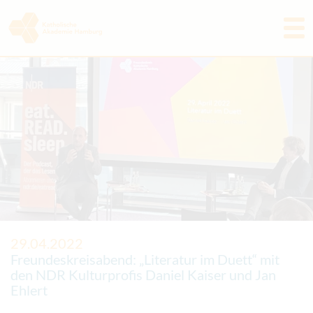
Programm
Akademie
Aktuelles & Rückblicke
Freunde & Förderer
Tagungshaus
Kontakt
29.04.2022
Freundeskreisabend: „Literatur im Duett“ mit
den NDR Kulturprofis Daniel Kaiser und Jan
Ehlert