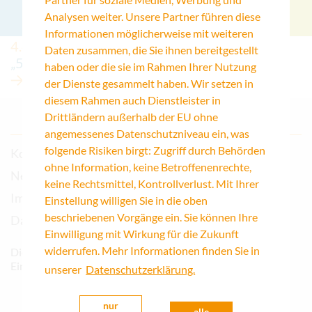
Analysen weiter. Unsere Partner führen diese
Informationen möglicherweise mit weiteren
4.4.2025
Daten zusammen, die Sie ihnen bereitgestellt
„50 Köpfe 3.0“
haben oder die sie im Rahmen Ihrer Nutzung
der Dienste gesammelt haben. Wir setzen in
diesem Rahmen auch Dienstleister in
Drittländern außerhalb der EU ohne
angemessenes Datenschutzniveau ein, was
folgende Risiken birgt: Zugriff durch Behörden
Kontakt
ohne Information, keine Betroffenenrechte,
Newsletter
keine Rechtsmittel, Kontrollverlust. Mit Ihrer
Impressum
Einstellung willigen Sie in die oben
beschriebenen Vorgänge ein. Sie können Ihre
Datenschutz
Einwilligung mit Wirkung für die Zukunft
widerrufen. Mehr Informationen finden Sie in
Die Katholische Akademie Hamburg ist eine
Einrichtung des Erzbistums Hamburg
unserer
Datenschutzerklärung.
nur
alle