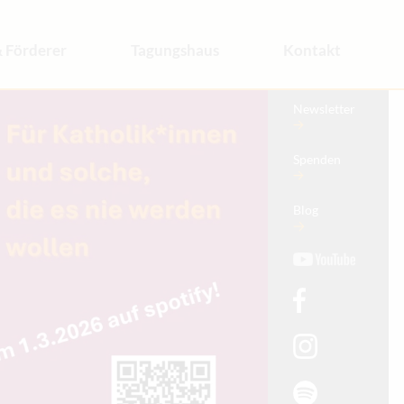
 Förderer
Tagungshaus
Kontakt
is
Tagungsräume
Newsletter
t
Anfrage
Anreise
Spenden
Blog