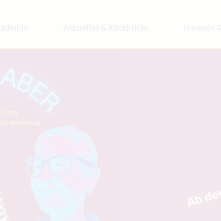
ademie
Aktuelles & Rückblicke
Freunde &
fil
News & Infos
Freundeskre
am
Rückblicke
Engagemen
operationen & Referenten
Archiv
Spenden
chichte & Architektur