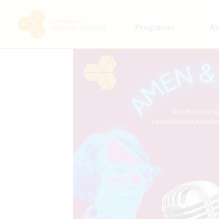
Programm
Ak
Kalender
Pro
Themenbereiche
Te
Hintergrundforen
Ko
Projekte & Aktivitäten
Ges